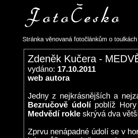
Stránka věnovaná fotočlánkům o toulkác
Zdeněk Kučera - MED
vydáno:
17.10.2011
web autora
Jedny z nejkrásnějších a nej
Bezručově údolí
poblíž Hory
Medvědí rokle
skrývá dva větš
Zprvu nenápadné údolí se v hor