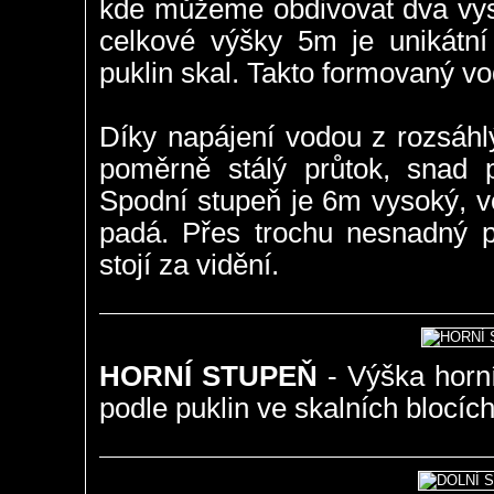
kde můžeme obdivovat dva vys
celkové výšky 5m je unikát
puklin skal. Takto formovaný v
Díky napájení vodou z rozsáhl
poměrně stálý průtok, snad p
Spodní stupeň je 6m vysoký, v
padá. Přes trochu nesnadný př
stojí za vidění.
HORNÍ STUPEŇ
- Výška horní
podle puklin ve skalních blocích