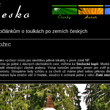
očlánkům o toulkách po zemích českých
TOŽEC
ako výchozí místo pro návštěvu pěkné lokality v první zóně NP.
číme po jedné z dávných obchodních cest, míříme ke
Stožecké kapli
. Modrá 
dě ohraničující zbytek pralesa. Vstup turistům povolen, jenom pro zvěř 
porostu. Stoupáme tedy vzhůru a za chvíli už máme před sebou pěknou dř
inulosti byla strážní věž či hrádek, sloužící k ochraně jedné z větví
Zlaté stez