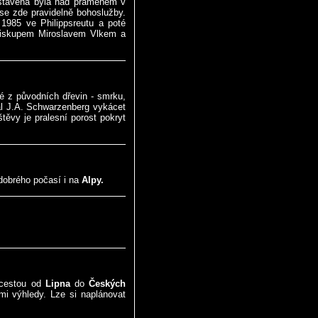
ostavena byla nad pramenem v
se zde pravidelně bohoslužby.
 1985 ve Philippsreutu a poté
biskupem Miroslavem Vlkem a
é z původních dřevin - smrku,
al J.A. Schwarzenberg vykácet
ěvy je pralesní porost pokryt
dobrého počasí i na
Alpy.
 cestou od
Lipna
do
Českých
ými výhledy. Lze si naplánovat