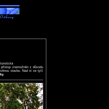
turistická
je přístup znemožněn z důvodu
evěnou stavbu. Nad ní se tyčí
ky.