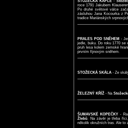
STOŽECKÁ KAPLE
-
Stožec
roce 1791 Jakubem Klauserem 
Po druhé světové válce začal
zásluhou Jana Kocourka z Pr
tradice Mariánských srpnovýc
PRALES POD SNĚHEM
- Je
jedle, buku. Do roku 1770 se
pruh lesa kolem zemské hrani
prvním říjnovým sněhem.
STOŽECKÁ SKÁLA
- Ze skál
ŽELEZNÝ KŘÍŽ
- Na
Stožeck
ŠUMAVSKÉ KOPEČKY
- Ran
Žlebů
. Na závěr je třeba říc
několik okružních tras. Ale to 