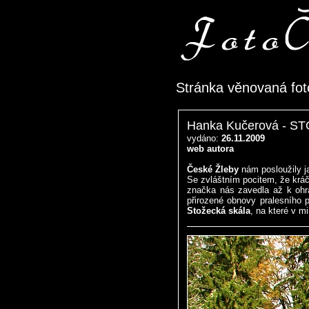
Stránka věnovaná fot
Hanka Kučerová - S
vydáno:
26.11.2009
web autora
České Žleby
nám posloužily j
Se zvláštním pocitem, že krá
značka nás zavedla až k ohra
přirozené obnovy pralesního 
Stožecká skála
, na které v m