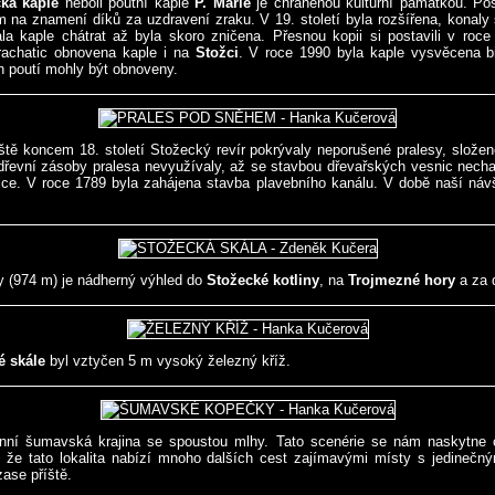
ká kaple
neboli poutní kaple
P. Marie
je chráněnou kulturní památkou. P
na znamení díků za uzdravení zraku. V 19. století byla rozšířena, konaly 
a kaple chátrat až byla skoro zničena. Přesnou kopii si postavili v roce
achatic obnovena kaple i na
Stožci
. V roce 1990 byla kaple vysvěcena 
h poutí mohly být obnoveny.
ště koncem 18. století Stožecký revír pokrývaly neporušené pralesy, složen
 dřevní zásoby pralesa nevyužívaly, až se stavbou dřevařských vesnic nech
ce. V roce 1789 byla zahájena stavba plavebního kanálu. V době naší návšt
y (974 m) je nádherný výhled do
Stožecké kotliny
, na
Trojmezné hory
a za 
é skále
byl vztyčen 5 m vysoký železný kříž.
ní šumavská krajina se spoustou mlhy. Tato scenérie se nám naskytne
i, že tato lokalita nabízí mnoho dalších cest zajímavými místy s jedinečn
zase příště.